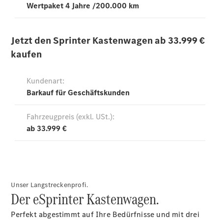
Übersicht
Service &
Zubehör
Transporter-
Services
Individuelle
Beratung
Mobilitätslösungen
Intelligente
Fahrzeugsteuerung
Mercedes-
Benz
Qualität
Unser Langstreckenprofi.
Servicetermin
Der eSprinter Kastenwagen.
vereinbaren
Perfekt abgestimmt auf Ihre Bedürfnisse und mit drei