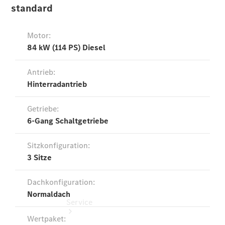
Probefahrt
Junge
Sterne
Transporter
Gebrauchtwagensuche
Leasing &
Finanzierung
Online
Store
Konfigurator
Service