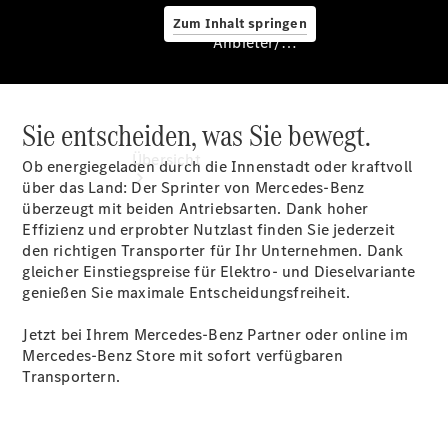
Zum Inhalt springen
Anbieter/Datenschutz
Sie entscheiden, was Sie bewegt.
Anbieter/Datenschutz
Übersicht
Ob energiegeladen durch die Innenstadt oder kraftvoll
über das Land: Der Sprinter von Mercedes-Benz
überzeugt mit beiden Antriebsarten. Dank hoher
Effizienz und erprobter Nutzlast finden Sie jederzeit
den richtigen Transporter für Ihr Unternehmen. Dank
gleicher Einstiegspreise für Elektro- und Dieselvariante
genießen Sie maximale Entscheidungsfreiheit.
Startseite
Jetzt bei Ihrem Mercedes-Benz Partner oder online im
Kontakt
Mercedes-Benz Store mit sofort verfügbaren
Beratung
Transportern.
vereinbaren
Servicetermin
buchen
Probefahrt