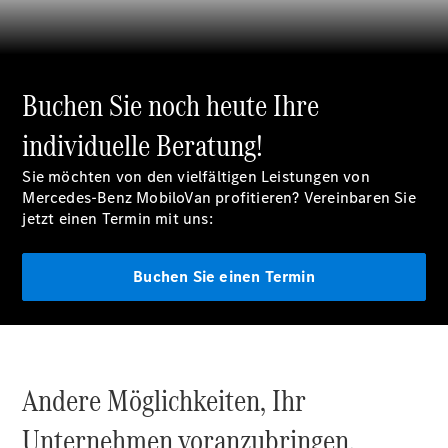
Buchen Sie noch heute Ihre
Übersicht
individuelle Beratung!
Service &
Zubehör
Sie möchten von den vielfältigen Leistungen von
Transporter-
Mercedes-Benz MobiloVan profitieren? Vereinbaren Sie
Services
jetzt einen Termin mit uns:
Individuelle
Beratung
Mobilitätslösungen
Buchen Sie einen Termin
Intelligente
Fahrzeugsteuerung
Mercedes-
Benz
Qualität
Servicetermin
Andere Möglichkeiten, Ihr
vereinbaren
Unternehmen voranzubringen.