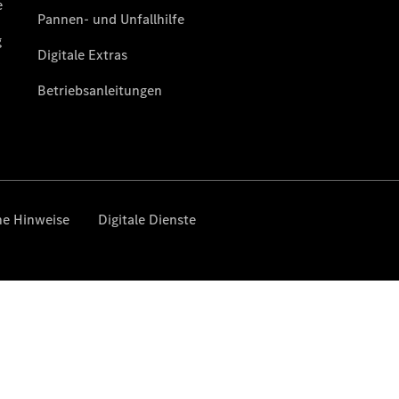
Übersicht
Service &
Zubehör
Transporter-
Services
Individuelle
Beratung
Mobilitätslösungen
Intelligente
Fahrzeugsteuerung
Mercedes-
Benz
Qualität
Servicetermin
vereinbaren