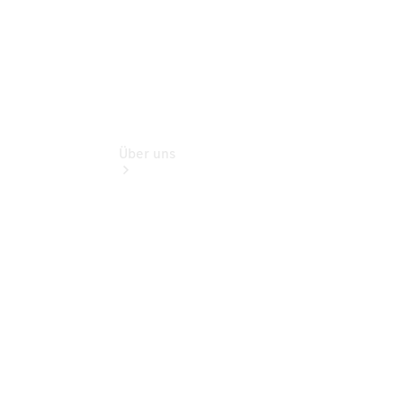
Über uns
Übersicht
Ansprechpartner
Kontaktformular