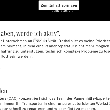
Zum Inhalt springen
Anbieter/Datenschutz
aben, werde ich aktiv".
Anbieter/Datenschutz
Übersicht
hr Unternehmen an Produktivität. Deshalb ist es meine Prioritä
 dem Moment, in dem eine Pannenreparatur nicht mehr möglich 
schaffung zu unterstützen, technisch komplexe Probleme zu lö
flott sein werden".
z
Startseite
Kontakt
len.
Beratung
vereinbaren
ers (CAC) konzentriert sich das Team der Pannenhilfe-Experte
Servicetermin
n immer Ihr Transporter in einer unserer autorisierten Werkst
buchen
hrzeug schnell zu reparieren und wieder flott zu machen.
Probefahrt