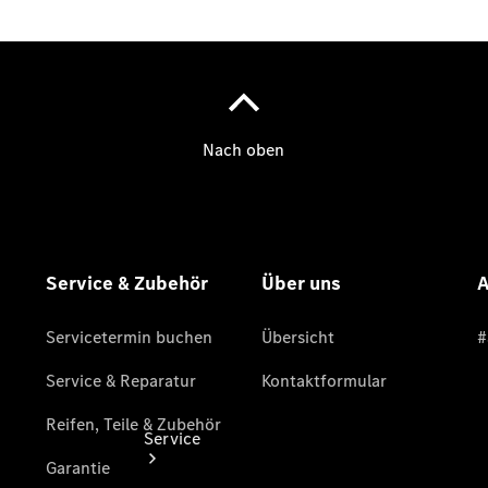
Probefahrt
Junge
Sterne
Transporter
Gebrauchtwagensuche
Leasing &
Finanzierung
Online
Store
Konfigurator
Service