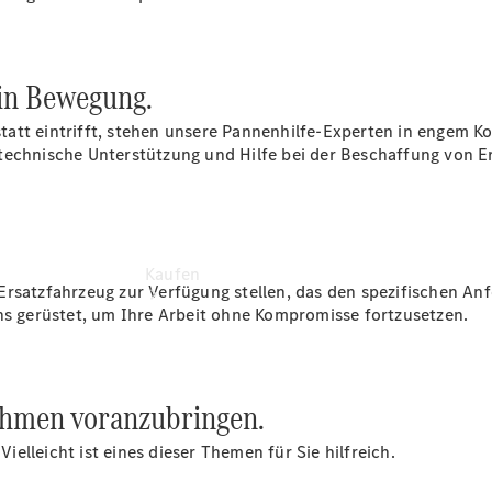
vereinbaren
Konfigurator
in Bewegung.
att eintrifft, stehen unsere Pannenhilfe-Experten in engem Ko
technische Unterstützung und Hilfe bei der Beschaffung von Er
Kaufen
Ersatzfahrzeug zur Verfügung stellen, das den spezifischen An
ens gerüstet, um Ihre Arbeit ohne Kompromisse fortzusetzen.
ehmen voranzubringen.
Übersicht
elleicht ist eines dieser Themen für Sie hilfreich.
Modellübersicht