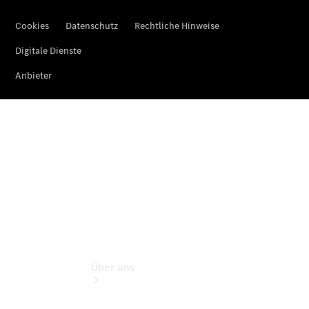
Reifen, Teile
& Zubehör
Garantie
Pannen- &
Unfallhilfe
Digitale
Extras
Betriebsanleitungen
Rückrufe
Über uns