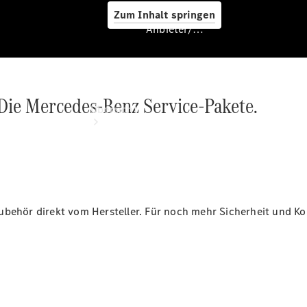
Zum Inhalt springen
Anbieter/Datenschutz
Anbieter/Datenschutz
 Die Mercedes-Benz Service-Pakete.
Übersicht
ubehör direkt vom Hersteller. Für noch mehr Sicherheit und Ko
Startseite
Kontakt
Standortsuche