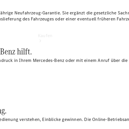
ährige Neufahrzeug-Garantie. Sie ergänzt die gesetzliche Sach
Auslieferung des Fahrzeuges oder einer eventuell früheren Fah
Kaufen
Benz hilft.
ndruck in Ihrem Mercedes-Benz oder mit einem Anruf über die S
Übersicht
Modellübersicht
Konfigurator
Probefahrt
buchen
ng.
Online
Store
edienung verstehen, Einblicke gewinnen. Die Online-Betriebsan
Gebrauchtwagen