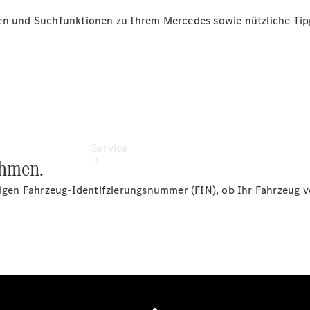
Finanzierung
en und Suchfunktionen zu Ihrem Mercedes sowie nützliche Tipp
Service
ahmen.
ligen Fahrzeug-Identifzierungsnummer (FIN), ob Ihr Fahrzeug vo
Servicetermin
buchen
Service &
Reparatur